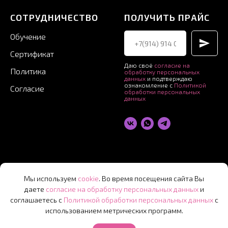
СОТРУДНИЧЕСТВО
ПОЛУЧИТЬ ПРАЙС
Обучение
Сертификат
Даю своё
согласие на
Политика
обработку персональных
данных
и подтверждаю
ознакомление с
Политикой
Согласие
обработки персональных
данных
© 2026 ИП Гусарь А.С. ИНН
500172908857
Мы используем
cookie
. Во время посещения сайта Вы
даете
согласие на обработку персональных данных
и
соглашаетесь с
Политикой обработки персональных данны
х
с
использованием метрических программ.